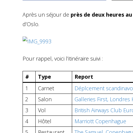
Après un séjour de
près de deux heures au
d’Oslo.
Pour rappel, voici l’itinéraire suivi :
#
Type
Report
1
Carnet
Déplcement scandinavo-
2
Salon
Galleries First, Londre
3
Vol
British Airways Club E
4
Hôtel
Marriott Copenhague
5
Restaurant
The Samuel, Copenhag