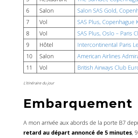
6
Salon
Salon SAS Gold, Copen
7
Vol
SAS Plus, Copenhague K
8
Vol
SAS Plus, Oslo – Paris 
9
Hôtel
Intercontinental Paris 
10
Salon
American Airlines Admira
11
Vol
British Airways Club Eu
L’itinéraire du jour
Embarquement
A mon arrivée aux abords de la porte B7 de
retard au départ annoncé de 5 minutes
, 