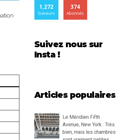
1,272
374
Suiveurs
Abonnés
nation
Suivez nous sur
Insta !
Articles populaires
Le Méridien Fifth
Avenue, New York : Très
bien, mais les chambres
sont vraiment petites