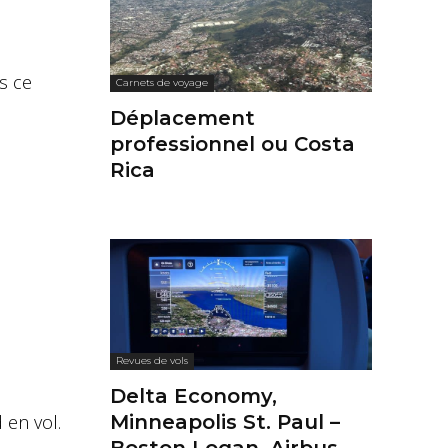
es ce
Carnets de voyage
Déplacement
professionnel ou Costa
Rica
Revues de vols
Delta Economy,
 en vol.
Minneapolis St. Paul –