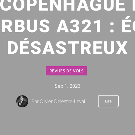
 COPENHAGUE
IRBUS A321 : 
DÉSASTREUX
REVUES DE VOLS
Sep 1, 2023
Par
Olivier Delestre-Levai
Lire