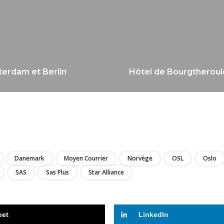
sterdam et Berlin
Hôtel de Bourgtheroul
LIRE
Danemark
Moyen Courrier
Norvège
OSL
Oslo
SAS
Sas Plus
Star Alliance
eet
LinkedIn