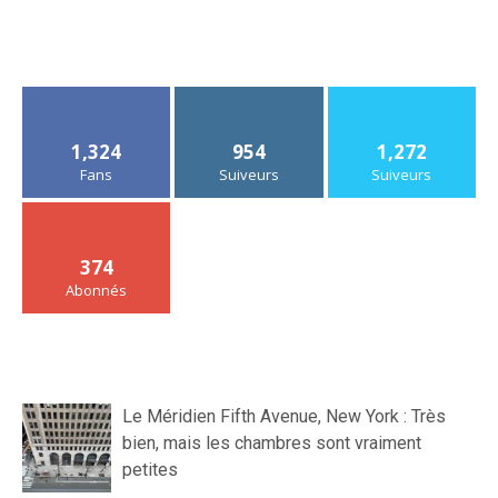
1,324
954
1,272
Fans
Suiveurs
Suiveurs
374
Abonnés
Le Méridien Fifth Avenue, New York : Très
bien, mais les chambres sont vraiment
petites