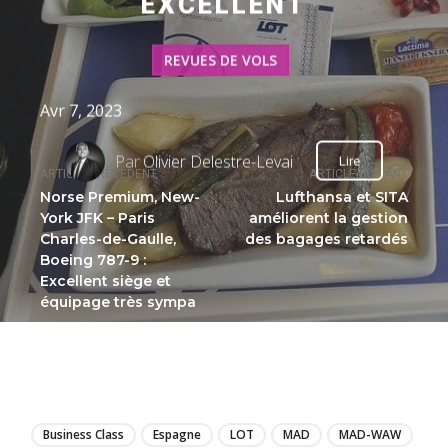
EXCELLENT
REVUES DE VOLS
Avr 7, 2023
Par
Olivier Delestre-Levai
Lire
ARTICLE PRÉCÉDENT
ARTICLE SUIVANT
Norse Premium, New-
Lufthansa et SITA
York JFK – Paris
améliorent la gestion
Charles-de-Gaulle,
des bagages retardés
Boeing 787-9 :
Excellent siège et
équipage très sympa
LIRE
Business Class
Espagne
LOT
MAD
MAD-WAW