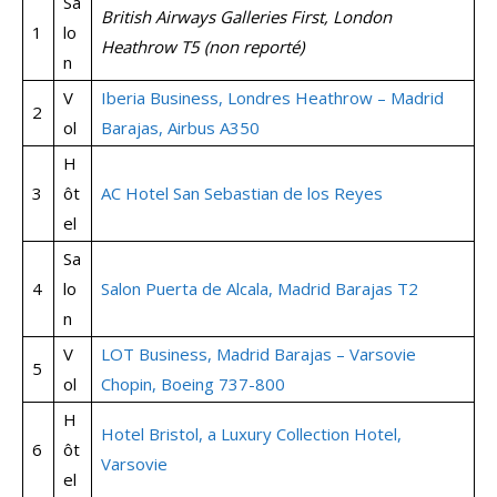
Sa
British Airways Galleries First, London
1
lo
Heathrow T5 (non reporté)
n
V
Iberia Business, Londres Heathrow – Madrid
2
ol
Barajas, Airbus A350
H
3
ôt
AC Hotel San Sebastian de los Reyes
el
Sa
4
lo
Salon Puerta de Alcala, Madrid Barajas T2
n
V
LOT Business, Madrid Barajas – Varsovie
5
ol
Chopin, Boeing 737-800
H
Hotel Bristol, a Luxury Collection Hotel,
6
ôt
Varsovie
el