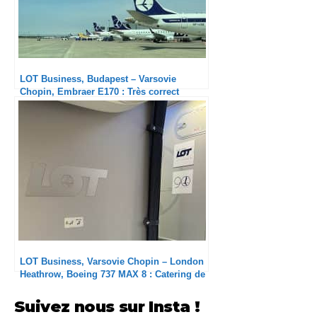
LOT Business, Budapest – Varsovie
Chopin, Embraer E170 : Très correct
LOT Business, Varsovie Chopin – London
Heathrow, Boeing 737 MAX 8 : Catering de
belle qualité
Suivez nous sur Insta !