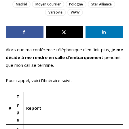
Madrid
Moyen Courrier
Pologne
Star Alliance
Varsovie
WAW
Alors que ma conférence téléphonique n’en finit plus,
je me
décide à me rendre en salle d’embarquement
pendant
que mon call se termine.
Pour rappel, voici l’itinéraire suivi :
T
y
#
Report
p
e