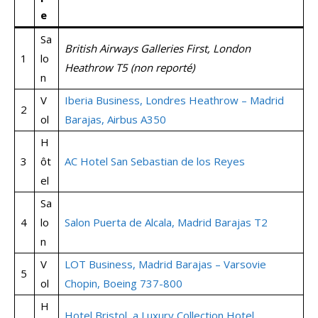
e
Sa
British Airways Galleries First, London
1
lo
Heathrow T5 (non reporté)
n
V
Iberia Business, Londres Heathrow – Madrid
2
ol
Barajas, Airbus A350
H
3
ôt
AC Hotel San Sebastian de los Reyes
el
Sa
4
lo
Salon Puerta de Alcala, Madrid Barajas T2
n
V
LOT Business, Madrid Barajas – Varsovie
5
ol
Chopin, Boeing 737-800
H
Hotel Bristol, a Luxury Collection Hotel,