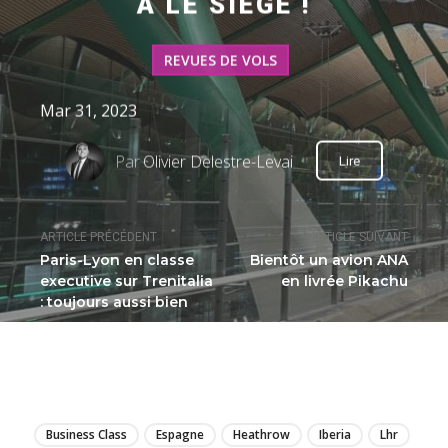
A LE SIÈGE !
REVUES DE VOLS
Mar 31, 2023
Par
Olivier Delestre-Levai
Lire
ARTICLE PRÉCÉDENT
ARTICLE SUIVANT
Paris-Lyon en classe
Bientôt un avion ANA
executive sur Trenitalia
en livrée Pikachu
: toujours aussi bien
LIRE
Business Class
Espagne
Heathrow
Iberia
Lhr