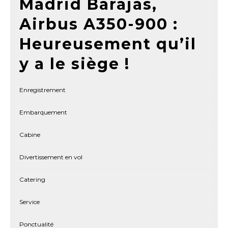
Madrid Barajas,
Airbus A350-900 :
Heureusement qu’il
y a le siège !
Enregistrement
Embarquement
Cabine
Divertissement en vol
Catering
Service
Ponctualité