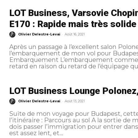
LOT Business, Varsovie Chopi
E170 : Rapide mais très solide
-
Olivier Delestre-Levai
Août 16, 2021
Après un passage à l’excellent salon Polone
l’embarquement de mon vol pour Budapest. Rappel de l’itinéraire sui
Embarquement L’embarquement commence avec une dizaine de minutes de
retard en raison du retard de l’équipage qui
LOT Business Lounge Polonez
-
Olivier Delestre-Levai
Août 13, 2021
Suite de mon voyage pour Budapest, cette fois-ci
l’itinéraire : Parcours au sol A la sortie de mon vol en provenance de Londres, je
dois passer l’immigration pour entrer dan
est assez lent, et...