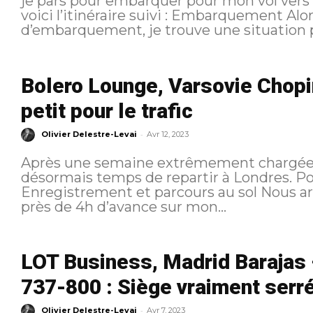
je pars pour embarquer pour mon vol vers Londres
voici l’itinéraire suivi : Embarquement Alors que j’arrive en porte
d’embarquement, je trouve une situation pl
Bolero Lounge, Varsovie Chopin
petit pour le trafic
-
Olivier Delestre-Levai
Avr 12, 2023
Après une semaine extrêmement chargée e
désormais temps de repartir à Londres. Pour rappel, voici l’itinéraire suivi :
Enregistrement et parcours au sol Nous arrivons à l’aéroport avec l’équipe avec
près de 4h d’avance sur mon...
LOT Business, Madrid Barajas 
737-800 : Siège vraiment serré
-
Olivier Delestre-Levai
Avr 7, 2023