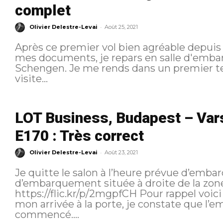
complet
-
Olivier Delestre-Levai
Août 25, 2021
Après ce premier vol bien agréable depuis
mes documents, je repars en salle d'emba
Schengen. Je me rends dans un premier te
visite...
LOT Business, Budapest – Var
E170 : Très correct
-
Olivier Delestre-Levai
Août 23, 2021
Je quitte le salon à l’heure prévue d’emba
d’embarquement située à droite de la zone
https://flic.kr/p/2mgpfCH Pour rappel voici l’itinéraire suivi : Embarquement À
mon arrivée à la porte, je constate que l
commencé....