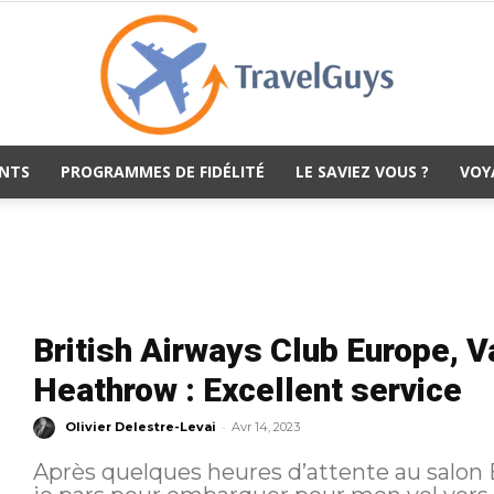
NTS
PROGRAMMES DE FIDÉLITÉ
LE SAVIEZ VOUS ?
VOY
TravelGuys
British Airways Club Europe, 
Heathrow : Excellent service
-
Olivier Delestre-Levai
Avr 14, 2023
Après quelques heures d’attente au salon Bo