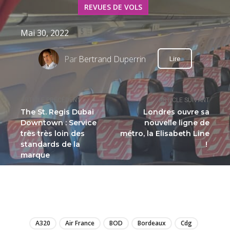
REVUES DE VOLS
Mai 30, 2022
Par
Bertrand Duperrin
Lire
ARTICLE PRÉCÉDENT
ARTICLE SUIVANT
The St. Regis Dubai
Londres ouvre sa
Downtown : Service
nouvelle ligne de
très très loin des
métro, la Elisabeth Line
standards de la
!
marque
LIRE
A320
Air France
BOD
Bordeaux
Cdg