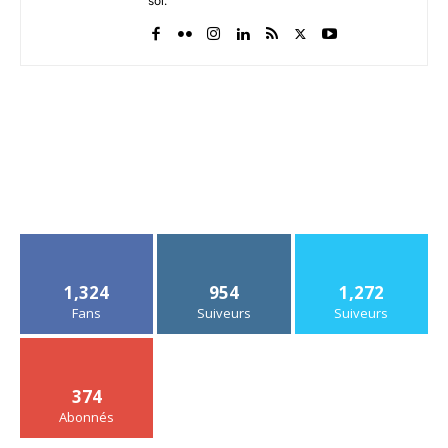
sol.
1,324
954
1,272
Fans
Suiveurs
Suiveurs
374
Abonnés