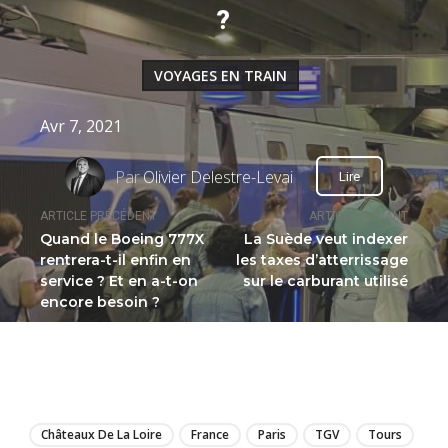
?
VOYAGES EN TRAIN
Avr 7, 2021
Par
Olivier Delestre-Levai
Lire
ARTICLE PRÉCÉDENT
ARTICLE SUIVANT
Quand le Boeing 777X
La Suède veut indexer
rentrera-t-il enfin en
les taxes d’atterrissage
service ? Et en a-t-on
sur le carburant utilisé
encore besoin ?
LIRE
Châteaux De La Loire
France
Paris
TGV
Tours