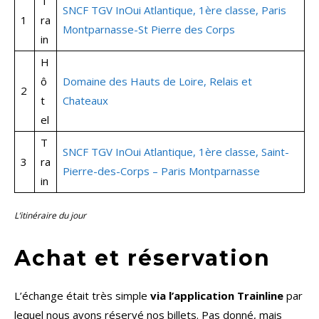
T
SNCF TGV InOui Atlantique, 1ère classe, Paris
1
ra
Montparnasse-St Pierre des Corps
in
H
ô
Domaine des Hauts de Loire, Relais et
2
t
Chateaux
el
T
SNCF TGV InOui Atlantique, 1ère classe, Saint-
3
ra
Pierre-des-
Corps
– Paris Montparnasse
in
L’itinéraire du jour
Achat et réservation
L’échange était très simple
via l’application Trainline
par
lequel nous avons réservé nos billets. Pas donné, mais