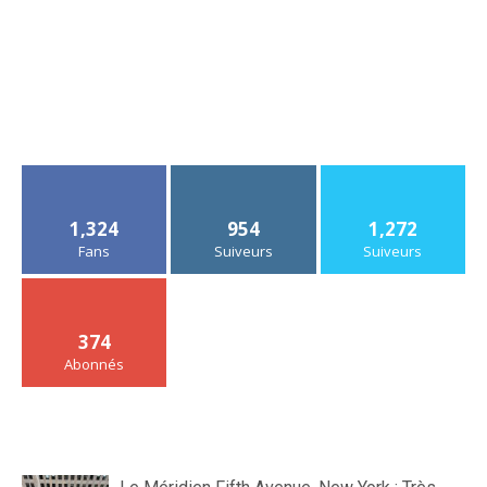
1,324
954
1,272
Fans
Suiveurs
Suiveurs
374
Abonnés