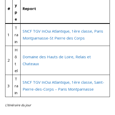
y
#
Report
p
e
T
SNCF TGV InOui Atlantique, 1ère classe, Paris
1
ra
Montparnasse-St Pierre des Corps
in
H
ô
Domaine des Hauts de Loire, Relais et
2
t
Chateaux
el
T
SNCF TGV InOui Atlantique, 1ère classe, Saint-
3
ra
Pierre-des-
Corps
– Paris Montparnasse
in
L’itinéraire du jour