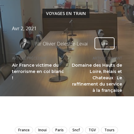
VOYAGES EN TRAIN
Avr 2, 2021
Par
Olivier Delestre-Levai
Lire
ARTICLE PRÉCÉDENT
ARTICLE SUIVANT
Air France victime du
Domaine des Hauts de
terrorisme en col blanc
Loire, Relais et
!
Chateaux : Le
raffinement du service
à la française
LIRE
France
Inoui
Paris
Sncf
TGV
Tours