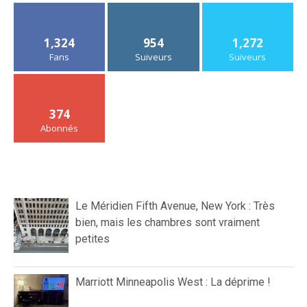
1,324
954
1,272
Fans
Suiveurs
Suiveurs
374
Abonnés
Le Méridien Fifth Avenue, New York : Très
bien, mais les chambres sont vraiment
petites
Marriott Minneapolis West : La déprime !