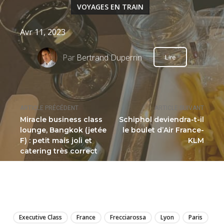
VOYAGES EN TRAIN
Avr 11, 2023
Par
Bertrand Duperrin
Lire
ARTICLE PRÉCÉDENT
ARTICLE SUIVANT
Miracle business class
Schiphol deviendra-t-il
lounge, Bangkok (jetée
le boulet d’Air France-
F) : petit mais joli et
KLM
catering très correct
LIRE
Executive Class
France
Frecciarossa
Lyon
Paris