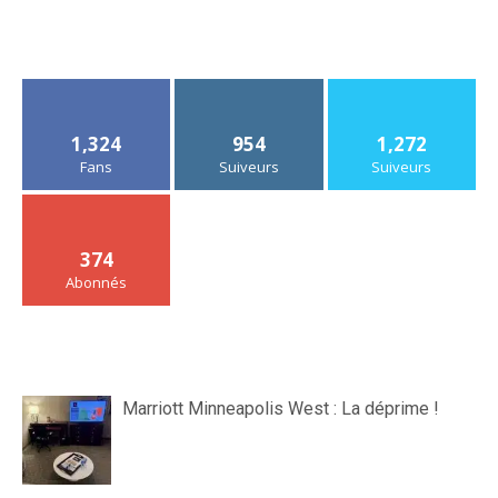
1,324
954
1,272
Fans
Suiveurs
Suiveurs
374
Abonnés
Marriott Minneapolis West : La déprime !