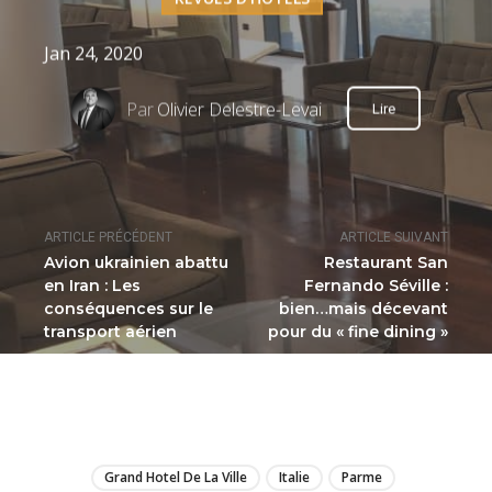
Jan 24, 2020
Par
Olivier Delestre-Levai
Lire
ARTICLE PRÉCÉDENT
ARTICLE SUIVANT
Avion ukrainien abattu
Restaurant San
en Iran : Les
Fernando Séville :
conséquences sur le
bien…mais décevant
transport aérien
pour du « fine dining »
LIRE
Grand Hotel De La Ville
Italie
Parme