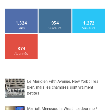
1,324
954
1,272
Fans
Suiveurs
Suiveurs
374
Abonnés
Le Méridien Fifth Avenue, New York : Très
bien, mais les chambres sont vraiment
petites
Marriott Minneapolis West : La déprime !