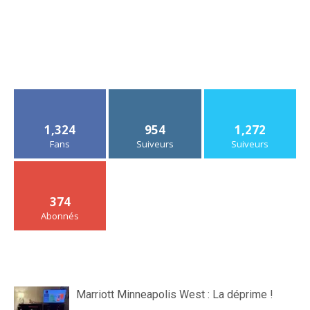
1,324
954
1,272
Fans
Suiveurs
Suiveurs
374
Abonnés
Marriott Minneapolis West : La déprime !