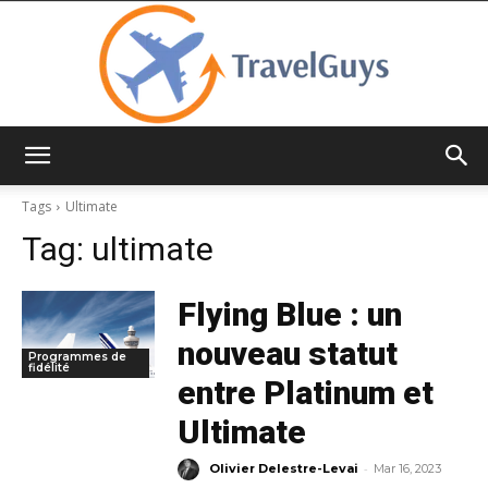
TravelGuys
Tags
Ultimate
Tag:
ultimate
Flying Blue : un
nouveau statut
Programmes de
fidélité
entre Platinum et
Ultimate
-
Olivier Delestre-Levai
Mar 16, 2023