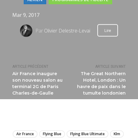
Mar 9, 2017
Par
Olivier Delestre-Levai
Lire
ARTICLE PRÉCÉDENT
ARTICLE SUIVANT
Air France inaugure
The Great Northern
son nouveau salon au
Hotel, London : Un
terminal 2G de Paris
havre de paix dans le
Charles-de-Gaulle
tumulte londonien
LIRE
Air France
Flying Blue
Flying Blue Ultimate
Klm