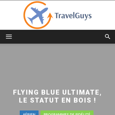
TravelGuys
FLYING BLUE ULTIMATE,
LE STATUT EN BOIS !
AÉRIEN
PROGRAMMES DE FIDÉLITÉ