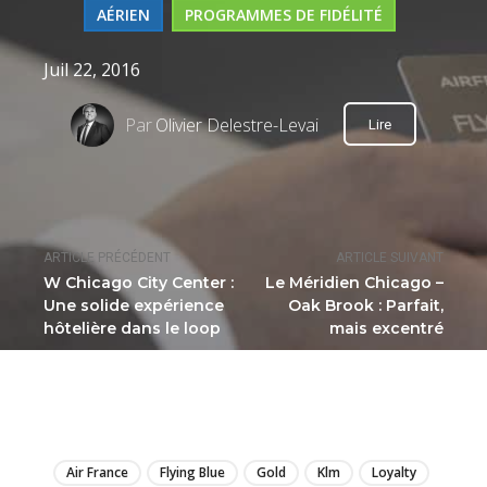
AÉRIEN
PROGRAMMES DE FIDÉLITÉ
Juil 22, 2016
Par
Olivier Delestre-Levai
Lire
ARTICLE PRÉCÉDENT
ARTICLE SUIVANT
W Chicago City Center :
Le Méridien Chicago –
Une solide expérience
Oak Brook : Parfait,
hôtelière dans le loop
mais excentré
LIRE
Air France
Flying Blue
Gold
Klm
Loyalty