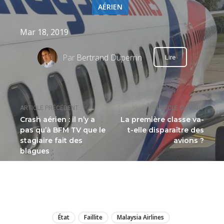
AÉRIEN
Mar 18, 2019
Par
Bertrand Duperrin
Lire
ARTICLE PRÉCÉDENT
ARTICLE SUIVANT
Crash aérien : il n’y a
La première classe va-
pas qu’à BFM TV que le
t-elle disparaître des
stagiaire fait des
avions ?
blagues
LIRE
État
Faillite
Malaysia Airlines