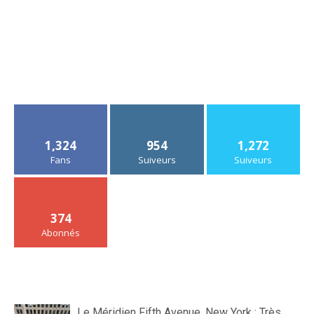
1,324
954
1,272
Fans
Suiveurs
Suiveurs
374
Abonnés
Le Méridien Fifth Avenue, New York : Très