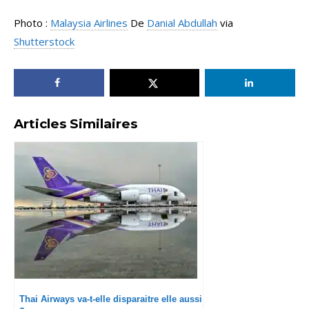
Photo :
Malaysia Airlines
De
Danial Abdullah
via
Shutterstock
Articles Similaires
Thai Airways va-t-elle disparaitre elle aussi