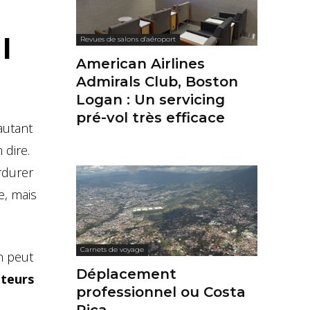
l
Revues de salons d'aéroport
American Airlines
Admirals Club, Boston
Logan : Un servicing
pré-vol très efficace
autant
 dire.
rdurer
e, mais
Carnets de voyage
n peut
Déplacement
eteurs
professionnel ou Costa