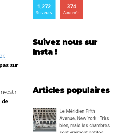
1,272
374
Suiveurs
Abonnés
Suivez nous sur
Insta !
uze
 pas sur
Articles populaires
nvestir
s de
Le Méridien Fifth
Avenue, New York : Très
bien, mais les chambres
sont vraiment petites