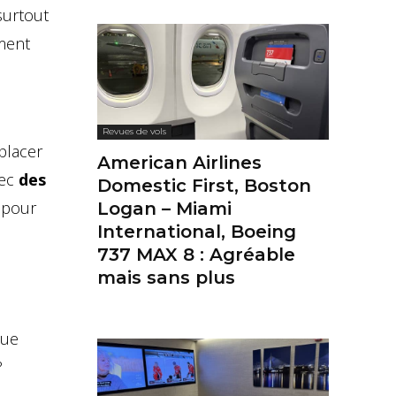
surtout
mment
Revues de vols
placer
American Airlines
vec
des
Domestic First, Boston
 pour
Logan – Miami
International, Boeing
737 MAX 8 : Agréable
mais sans plus
que
?