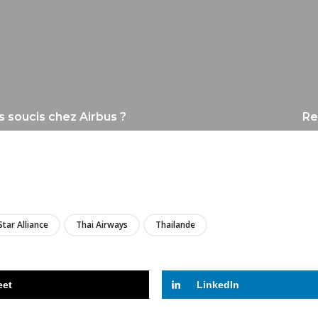
 soucis chez Airbus ?
Re
LIRE
Star Alliance
Thai Airways
Thailande
eet
LinkedIn