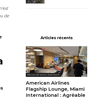
n’est
eu de
e
Articles récents
a
Revues de salons d'aéroport
American Airlines
es
Flagship Lounge, Miami
International : Agréable