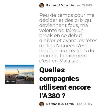
-
Bertrand Duperrin
Avr 13, 2023
Peu de temps pour me
décider et des prix qui
deviennent fous, ma
volonté de faire un
break en ce début
d'hiver et avant les fêtes
de fin d'années s'est
heurtée aux réalités du
marché. Finalement
c'est en Malaisie...
Quelles
compagnies
Aérien
utilisent encore
l’A380 ?
-
Bertrand Duperrin
Déc 29, 2022