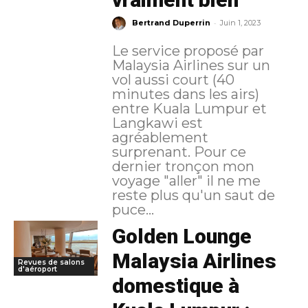
-
Bertrand Duperrin
Juin 1, 2023
Le service proposé par
Malaysia Airlines sur un
vol aussi court (40
minutes dans les airs)
entre Kuala Lumpur et
Langkawi est
agréablement
surprenant. Pour ce
dernier tronçon mon
voyage "aller" il ne me
reste plus qu'un saut de
puce...
Golden Lounge
Malaysia Airlines
Revues de salons
d'aéroport
domestique à