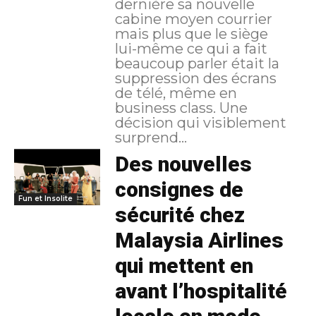
dernière sa nouvelle
cabine moyen courrier
mais plus que le siège
lui-même ce qui a fait
beaucoup parler était la
suppression des écrans
de télé, même en
business class. Une
décision qui visiblement
surprend...
Des nouvelles
consignes de
Fun et Insolite
sécurité chez
Malaysia Airlines
qui mettent en
avant l’hospitalité