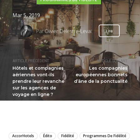
Mar 5, 2019
Par
Olivier Delestre-Levai
Lire
ARTICLE PRÉCÉDENT
ARTICLE SUIVANT
Hôtels et compagnies
Les compagnies
aériennes vont-ils
européennes bonnets
prendre leur revanche
d’âne de la ponctualité
sur les agences de
voyage en ligne ?
LIRE
AccorHotels
Édito
Fidélité
Programmes De Fidélité