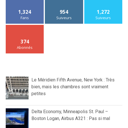
1,324
954
1,272
Fans
Suiveurs
Suiveurs
374
Abonnés
Le Méridien Fifth Avenue, New York : Très
bien, mais les chambres sont vraiment
petites
Delta Economy, Minneapolis St. Paul –
Boston Logan, Airbus A321 : Pas si mal