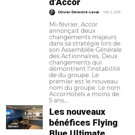
d’Accor
-
Olivier Delestre-Levai
Mar 5, 2019
Mi-février, Accor
annonçait deux
changements majeurs
dans sa stratégie lors de
son Assemblée Générale
des Actionnaires. Deux
changements qui
démontrent l’instabilité
de du groupe. Le
premier est le nouveau
nom du groupe. Le nom
AccorHotels a moins de
5 ans...
Les nouveaux
bénéfices Flying
Aérien
Blue Ultimate