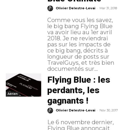
-
Olivier Delestre-Levai
Mar 31, 2018
​Comme vous les savez,
le big bang Flying Blue
va avoir lieu au 1er avril
2018. Je ne reviendrai
pas sur les impacts de
ce big bang, décrits à
longueur de posts sur
TravelGuys, et très bien
documentés sur...
Flying Blue : les
perdants, les
Aérien
gagnants !
-
Olivier Delestre-Levai
Nov 30, 2017
Le 6 novembre dernier,
Flying Blue annonçait