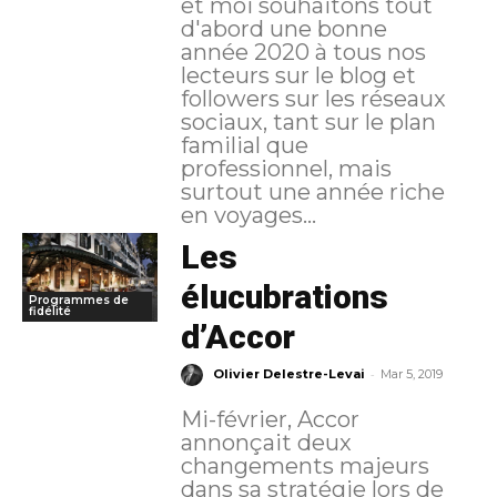
et moi souhaitons tout
d'abord une bonne
année 2020 à tous nos
lecteurs sur le blog et
followers sur les réseaux
sociaux, tant sur le plan
familial que
professionnel, mais
surtout une année riche
en voyages...
Les
élucubrations
Programmes de
fidélité
d’Accor
-
Olivier Delestre-Levai
Mar 5, 2019
Mi-février, Accor
annonçait deux
changements majeurs
dans sa stratégie lors de