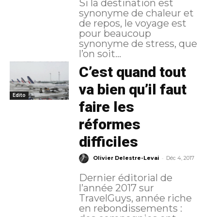
Si la destination est
synonyme de chaleur et
de repos, le voyage est
pour beaucoup
synonyme de stress, que
l’on soit...
C’est quand tout
va bien qu’il faut
Edito
faire les
réformes
difficiles
-
Olivier Delestre-Levai
Déc 4, 2017
Dernier éditorial de
l’année 2017 sur
TravelGuys, année riche
en rebondissements :