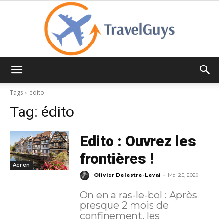
TravelGuys
Tags
édito
Tag:
édito
Edito : Ouvrez les
frontières !
Aérien
-
Olivier Delestre-Levai
Mai 25, 2020
On en a ras-le-bol : Après
presque 2 mois de
confinement, les