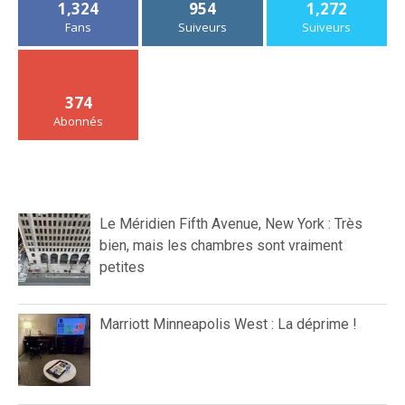
1,324
954
1,272
Fans
Suiveurs
Suiveurs
374
Abonnés
Le Méridien Fifth Avenue, New York : Très
bien, mais les chambres sont vraiment
petites
Marriott Minneapolis West : La déprime !