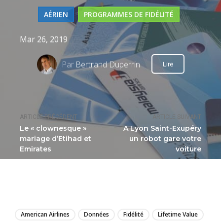
AÉRIEN
PROGRAMMES DE FIDÉLITÉ
Mar 26, 2019
Par
Bertrand Duperrin
Lire
ARTICLE PRÉCÉDENT
ARTICLE SUIVANT
Le « clownesque »
A Lyon Saint-Exupéry
mariage d’Etihad et
un robot gare votre
Emirates
voiture
LIRE
American Airlines
Données
Fidélité
Lifetime Value