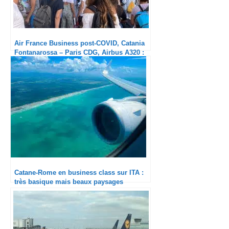
Air France Business post-COVID, Catania
Fontanarossa – Paris CDG, Airbus A320 :
Bordello all’Italiana
Catane-Rome en business class sur ITA :
très basique mais beaux paysages