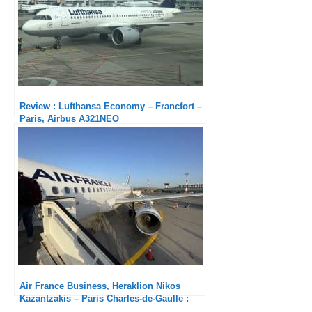
Review : Lufthansa Economy – Francfort –
Paris, Airbus A321NEO
Air France Business, Heraklion Nikos
Kazantzakis – Paris Charles-de-Gaulle :
Les aéroports grecs sont-ils à jeter ?