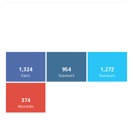
1,324
954
1,272
Fans
Suiveurs
Suiveurs
374
Abonnés