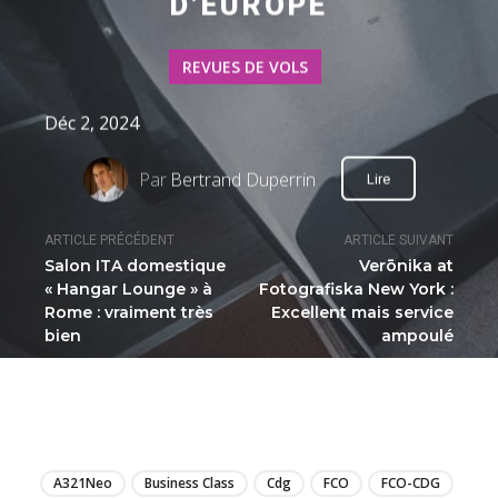
D’EUROPE
REVUES DE VOLS
Déc 2, 2024
Par
Bertrand Duperrin
Lire
ARTICLE PRÉCÉDENT
ARTICLE SUIVANT
Salon ITA domestique
Verōnika at
« Hangar Lounge » à
Fotografiska New York :
Rome : vraiment très
Excellent mais service
bien
ampoulé
LIRE
A321Neo
Business Class
Cdg
FCO
FCO-CDG