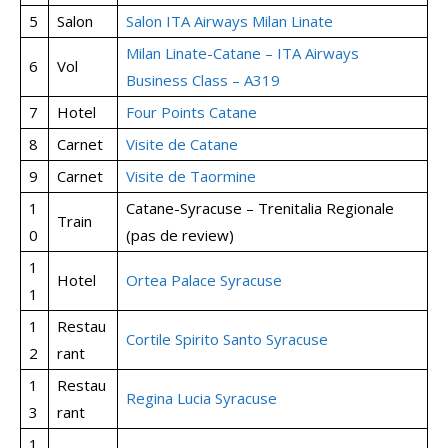
5
Salon
Salon ITA Airways Milan Linate
Milan Linate-Catane – ITA Airways
6
Vol
Business Class – A319
7
Hotel
Four Points Catane
8
Carnet
Visite de Catane
9
Carnet
Visite de Taormine
1
Catane-Syracuse – Trenitalia Regionale
Train
0
(pas de review)
1
Hotel
Ortea Palace Syracuse
1
1
Restau
Cortile Spirito Santo Syracuse
2
rant
1
Restau
Regina Lucia Syracuse
3
rant
1