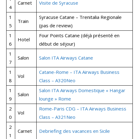
Carnet
Visite de Syracuse
4
1
Syracuse Catane – Trenitalia Regionale
Train
5
(pas de review)
1
Four Points Catane (déjà présenté en
Hotel
6
début de séjour)
1
Salon
Salon ITA Airways Catane
7
1
Catane-Rome – ITA Airways Business
Vol
8
Class – A320Neo
1
Salon ITA Airways Domestique « Hangar
Salon
9
lounge » Rome
2
Rome-Paris CDG – ITA Airways Business
Vol
0
Class – A321Neo
2
Carnet
Debriefing des vacances en Sicile
1