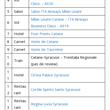
Class. – A320
5
Salon
Salon ITA Airways Milan Linate
Milan Linate-Catane – ITA Airways
6
Vol
Business Class – A319
7
Hotel
Four Points Catane
8
Carnet
Visite de Catane
9
Carnet
Visite de Taormine
1
Catane-Syracuse – Trenitalia Regionale
Train
0
(pas de review)
1
Hotel
Ortea Palace Syracuse
1
1
Restau
Cortile Spirito Santo Syracuse
2
rant
1
Restau
Regina Lucia Syracuse
3
rant