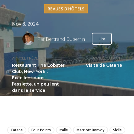
REVUES D'HÔTELS
Nov 8, 2024
Par
Bertrand Duperrin
Lire
ARTICLE PRÉCÉDENT
ARTICLE SUIVANT
Restaurant The Lobster
Visite de Catane
Club, New-York :
Excellent dans
l’assiette, un peu lent
dans le service
LIRE
Catane
Four Points
Italie
Marriott Bonvoy
Sicile