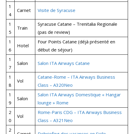
1
Carnet
Visite de Syracuse
4
1
Syracuse Catane – Trenitalia Regionale
Train
5
(pas de review)
1
Four Points Catane (déjà présenté en
Hotel
6
début de séjour)
1
Salon
Salon ITA Airways Catane
7
1
Catane-Rome – ITA Airways Business
Vol
8
Class – A320Neo
1
Salon ITA Airways Domestique « Hangar
Salon
9
lounge » Rome
2
Rome-Paris CDG – ITA Airways Business
Vol
0
Class – A321Neo
2
Carnet
Debriefing des vacances en Sicile