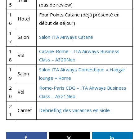
Train
5
(pas de review)
1
Four Points Catane (déjà présenté en
Hotel
6
début de séjour)
1
Salon
Salon ITA Airways Catane
7
1
Catane-Rome – ITA Airways Business
Vol
8
Class – A320Neo
1
Salon ITA Airways Domestique « Hangar
Salon
9
lounge » Rome
2
Rome-Paris CDG – ITA Airways Business
Vol
0
Class – A321Neo
2
Carnet
Debriefing des vacances en Sicile
1