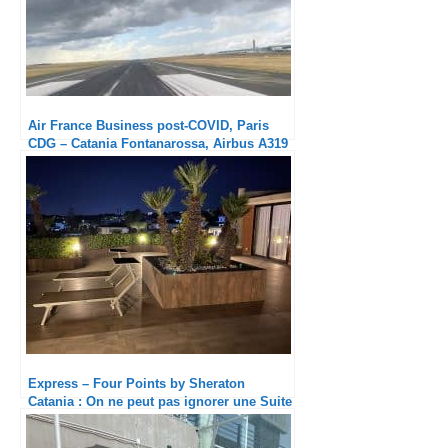
Air France Business post-COVID, Paris
CDG – Catania Fontanarossa, Airbus A319
: Enfin un vrai service !
Express – Four Points by Sheraton
Catania : On ne peut pas ignorer une Suite
Présidentielle !