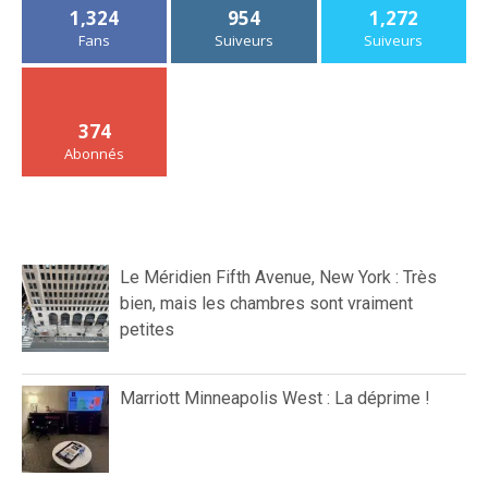
1,324
954
1,272
Fans
Suiveurs
Suiveurs
374
Abonnés
Le Méridien Fifth Avenue, New York : Très
bien, mais les chambres sont vraiment
petites
Marriott Minneapolis West : La déprime !