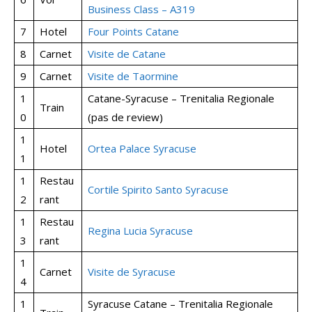
Business Class – A319
7
Hotel
Four Points Catane
8
Carnet
Visite de Catane
9
Carnet
Visite de Taormine
1
Catane-Syracuse – Trenitalia Regionale
Train
0
(pas de review)
1
Hotel
Ortea Palace Syracuse
1
1
Restau
Cortile Spirito Santo Syracuse
2
rant
1
Restau
Regina Lucia Syracuse
3
rant
1
Carnet
Visite de Syracuse
4
1
Syracuse Catane – Trenitalia Regionale