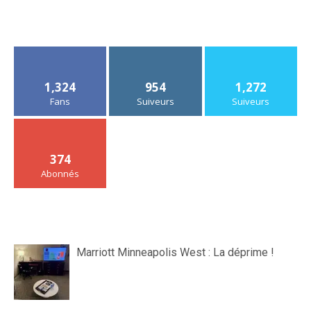
1,324
954
1,272
Fans
Suiveurs
Suiveurs
374
Abonnés
Marriott Minneapolis West : La déprime !