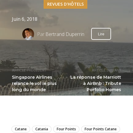
REVUES D'HÔTELS
Juin 6, 2018
Par
Bertrand Duperrin
Lire
ARTICLE PRÉCÉDENT
ARTICLE SUIVANT
Singapore Airlines
La réponse de Marriott
relance le vol le plus
à AirBnb : Tribute
long du monde
Porfolio Homes
LIRE
Catane
Catania
Four Points
Four Points Catane