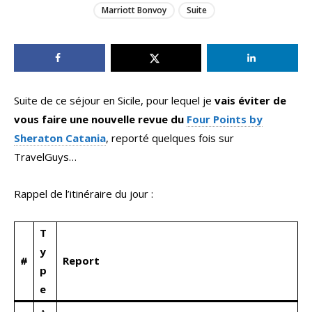
Marriott Bonvoy
Suite
Suite de ce séjour en Sicile, pour lequel je
vais éviter de
vous faire une nouvelle revue du
Four Points by
Sheraton Catania
, reporté quelques fois sur
TravelGuys…
Rappel de l’itinéraire du jour :
T
y
#
Report
p
e