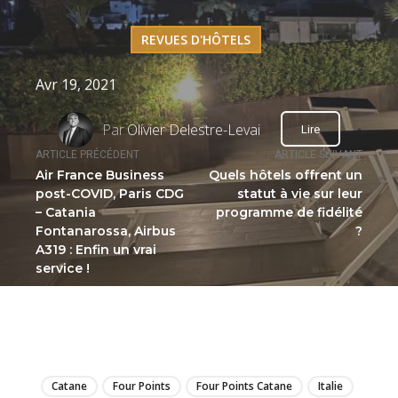
REVUES D'HÔTELS
Avr 19, 2021
Par
Olivier Delestre-Levai
Lire
ARTICLE PRÉCÉDENT
ARTICLE SUIVANT
Air France Business
Quels hôtels offrent un
post-COVID, Paris CDG
statut à vie sur leur
– Catania
programme de fidélité
Fontanarossa, Airbus
?
A319 : Enfin un vrai
service !
LIRE
Catane
Four Points
Four Points Catane
Italie