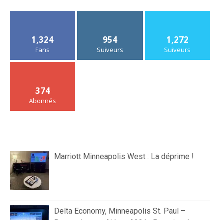
1,324
954
1,272
Fans
Suiveurs
Suiveurs
374
Abonnés
Marriott Minneapolis West : La déprime !
Delta Economy, Minneapolis St. Paul –