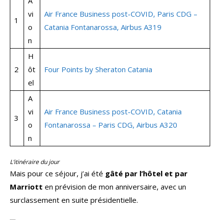
A
vi
Air France Business post-COVID, Paris CDG –
1
o
Catania Fontanarossa, Airbus A319
n
H
2
ôt
Four Points by Sheraton Catania
el
A
vi
Air France Business post-COVID, Catania
3
o
Fontanarossa – Paris CDG, Airbus A320
n
L’itinéraire du jour
Mais pour ce séjour, j’ai été
gâté par l’hôtel et par
Marriott
en prévision de mon anniversaire, avec un
surclassement en suite présidentielle.