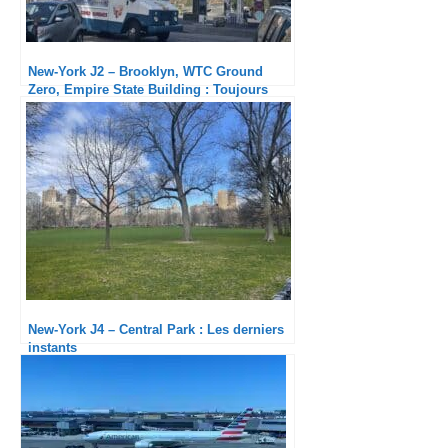
New-York J2 – Brooklyn, WTC Ground
Zero, Empire State Building : Toujours
bluffé par l’ambiance de cette mégalopole
New-York J4 – Central Park : Les derniers
instants