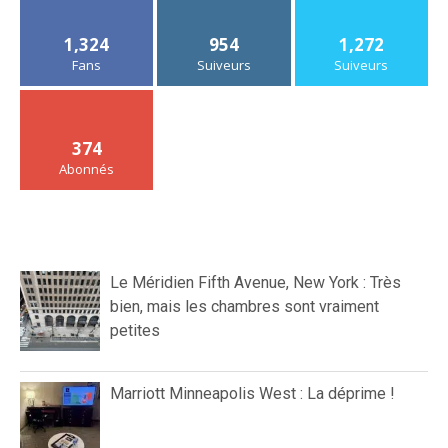
1,324
954
1,272
Fans
Suiveurs
Suiveurs
374
Abonnés
Le Méridien Fifth Avenue, New York : Très
bien, mais les chambres sont vraiment
petites
Marriott Minneapolis West : La déprime !