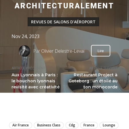
ARCHITECTURALEMENT
REVUES DE SALONS D'AÉROPORT
Nov 24, 2023
Par
Olivier Delestre-Levai
Lire
ARTICLE PRÉCÉDENT
ARTICLE SUIVANT
Aux Lyonnais à Paris :
Restaurant Project à
le bouchon lyonnais
Goteborg : un étoilé au
revisité avec créativité
ton monocorde
LIRE
Air France
Business Class
Cdg
France
Lounge