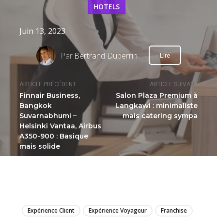
HOTELS
Juin 13, 2023
Par
Bertrand Duperrin
Lire
ARTICLE PRÉCÉDENT
ARTICLE SUIVANT
Finnair Business,
Salon Plaza Premium à
Bangkok
Langkawi : minimaliste
Suvarnabhumi –
mais catering sympa
Helsinki Vantaa, Airbus
A350-900 : Basique
mais solide
LIRE
Expérience Client
Expérience Voyageur
Franchise