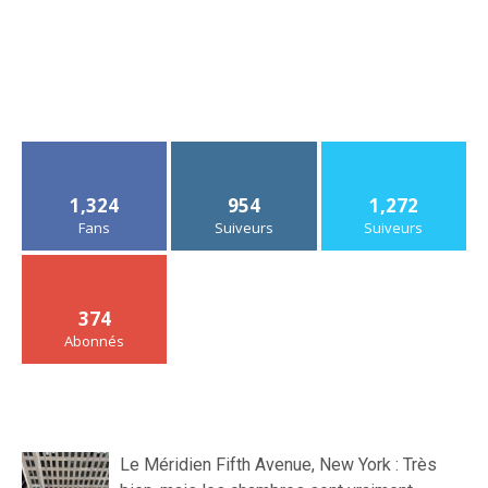
1,324
954
1,272
Fans
Suiveurs
Suiveurs
374
Abonnés
Le Méridien Fifth Avenue, New York : Très