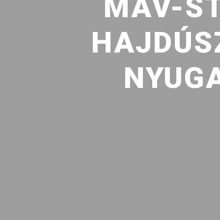
MAV-ST
HAJDÚS
NYUGA