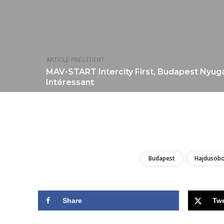
ARTICLE PRÉCÉDENT
MAV-START Intercity First, Budapest Nyuga
Intéressant
Budapest
Hajdusobo
Share
Tw