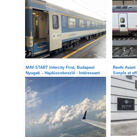
MAV-START Intercity First, Budapest
Renfe Avant 
Nyugati – Hajdúszoboszló : Intéressant
Simple et ef