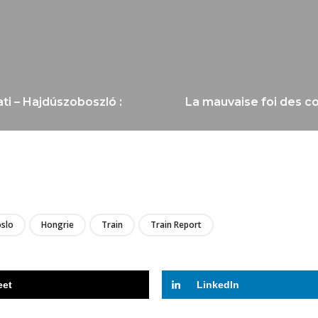
ti – Hajdúszoboszló :
La mauvaise foi des co
LIRE
slo
Hongrie
Train
Train Report
eet
LinkedIn