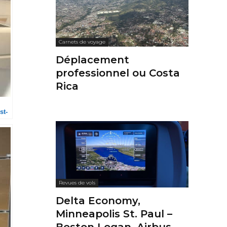
Carnets de voyage
Déplacement
professionnel ou Costa
Rica
st-
Revues de vols
Delta Economy,
Minneapolis St. Paul –