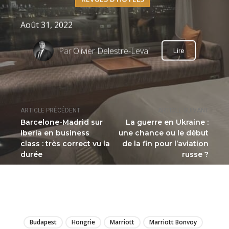
Août 31, 2022
Par
Olivier Delestre-Levai
Lire
ARTICLE PRÉCÉDENT
ARTICLE SUIVANT
Barcelone-Madrid sur
La guerre en Ukraine :
Iberia en business
une chance ou le début
class : très correct vu la
de la fin pour l’aviation
durée
russe ?
LIRE
Budapest
Hongrie
Marriott
Marriott Bonvoy