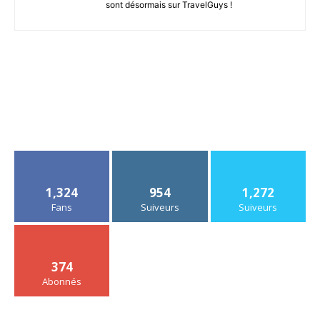
sont désormais sur TravelGuys !
1,324
954
1,272
Fans
Suiveurs
Suiveurs
374
Abonnés