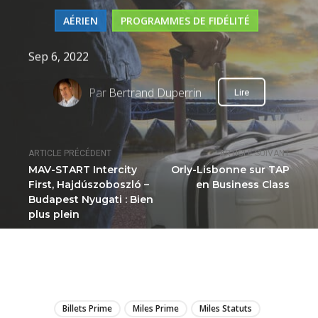
AÉRIEN
PROGRAMMES DE FIDÉLITÉ
Sep 6, 2022
Par
Bertrand Duperrin
Lire
ARTICLE PRÉCÉDENT
ARTICLE SUIVANT
MAV-START Intercity
Orly-Lisbonne sur TAP
First, Hajdúszoboszló –
en Business Class
Budapest Nyugati : Bien
plus plein
LIRE
Billets Prime
Miles Prime
Miles Statuts