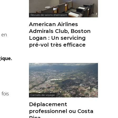
Revues de salons d'aéroport
American Airlines
Admirals Club, Boston
t en
Logan : Un servicing
pré-vol très efficace
ique.
 fois
Carnets de voyage
Déplacement
professionnel ou Costa