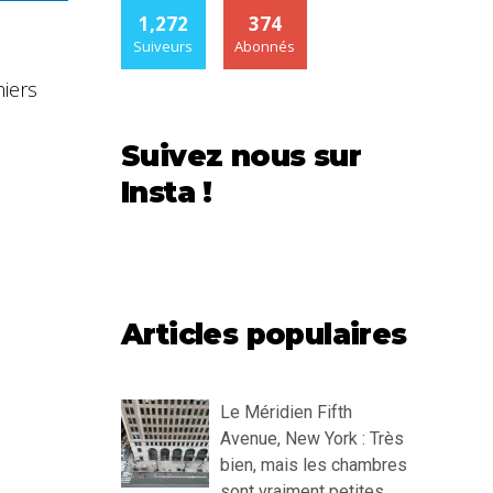
1,272
374
Suiveurs
Abonnés
niers
Suivez nous sur
Insta !
Articles populaires
Le Méridien Fifth
Avenue, New York : Très
bien, mais les chambres
sont vraiment petites