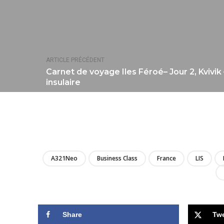
ARTICLE PRÉCÉDENT
Carnet de voyage Iles Féroé– Jour 2, Kvivik
insulaire
A321Neo
Business Class
France
LIS
Share
Tw