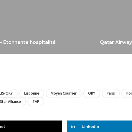
 – Etonnante hospitalité
Qatar Airway
LIRE
LIS-ORY
Lisbonne
Moyen Courrier
ORY
Paris
Por
Star Alliance
TAP
eet
LinkedIn