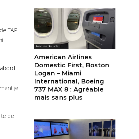
de TAP.
mi
Revues de vols
American Airlines
Domestic First, Boston
d’abord
Logan – Miami
International, Boeing
ment je
737 MAX 8 : Agréable
mais sans plus
rte de