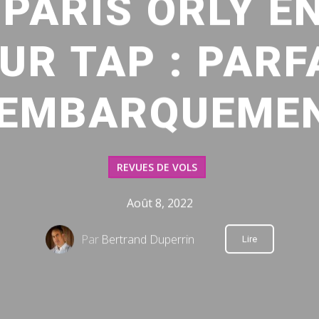
PARIS ORLY E
UR TAP : PARF
’EMBARQUEME
REVUES DE VOLS
Août 8, 2022
Par
Bertrand Duperrin
Lire