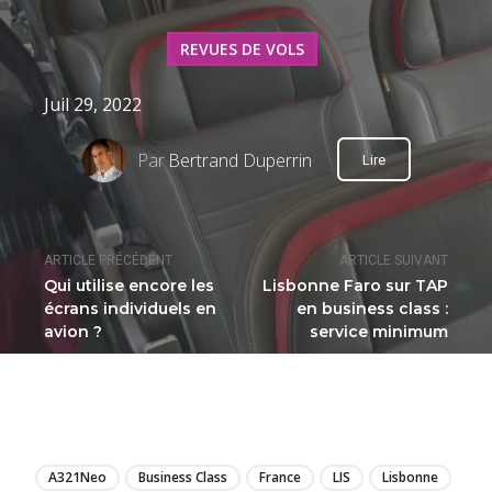
REVUES DE VOLS
Juil 29, 2022
Par
Bertrand Duperrin
Lire
ARTICLE PRÉCÉDENT
ARTICLE SUIVANT
Qui utilise encore les
Lisbonne Faro sur TAP
écrans individuels en
en business class :
avion ?
service minimum
LIRE
A321Neo
Business Class
France
LIS
Lisbonne