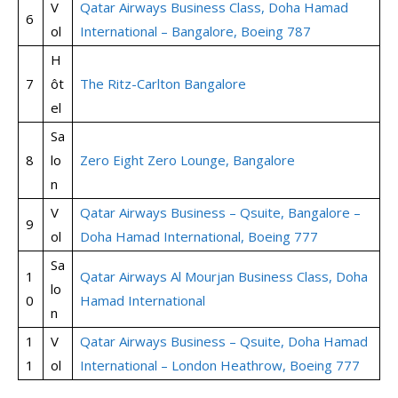
V
Qatar Airways Business Class, Doha Hamad
6
ol
International – Bangalore, Boeing 787
H
7
ôt
The Ritz-Carlton Bangalore
el
Sa
8
lo
Zero Eight Zero Lounge, Bangalore
n
V
Qatar Airways Business – Qsuite, Bangalore –
9
ol
Doha Hamad International, Boeing 777
Sa
1
Qatar Airways Al Mourjan Business Class, Doha
lo
0
Hamad International
n
1
V
Qatar Airways Business – Qsuite, Doha Hamad
1
ol
International – London Heathrow, Boeing 777