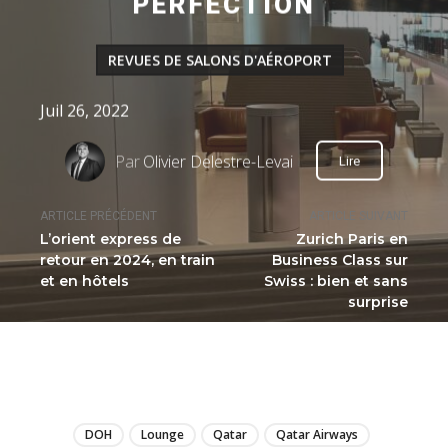
PERFECTION
REVUES DE SALONS D'AÉROPORT
Juil 26, 2022
Par
Olivier Delestre-Levai
Lire
ARTICLE PRÉCÉDENT
ARTICLE SUIVANT
L’orient express de
Zurich Paris en
retour en 2024, en train
Business Class sur
et en hôtels
Swiss : bien et sans
surprise
LIRE
DOH
Lounge
Qatar
Qatar Airways