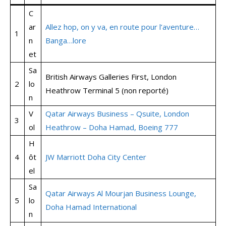
C
ar
Allez hop, on y va, en route pour l’aventure…
1
n
Banga…lore
et
Sa
British Airways Galleries First, London
2
lo
Heathrow Terminal 5 (non reporté)
n
V
Qatar Airways Business – Qsuite, London
3
ol
Heathrow – Doha Hamad, Boeing 777
H
4
ôt
JW Marriott Doha City Center
el
Sa
Qatar Airways Al Mourjan Business Lounge,
5
lo
Doha Hamad International
n