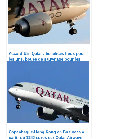
Accord UE- Qatar : bénéfices flous pour
les uns, bouée de sauvetage pour les
autres
Copenhague-Hong Kong en Business à
partir de 1383 euros sur Qatar Airways