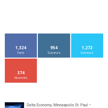
1,324
954
1,272
Fans
Suiveurs
Suiveurs
374
Abonnés
Delta Economy, Minneapolis St. Paul –