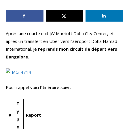
Après une courte nuit JW Marriott Doha City Center, et
après un transfert en Uber vers l’aéroport Doha Hamad
International, je
reprends mon circuit de départ vers
Bangalore
.
Pour rappel voici l’itinéraire suivi :
T
y
#
Report
p
e