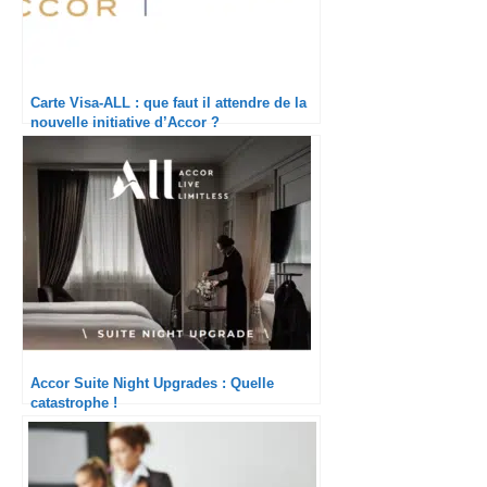
Carte Visa-ALL : que faut il attendre de la
nouvelle initiative d’Accor ?
Accor Suite Night Upgrades : Quelle
catastrophe !