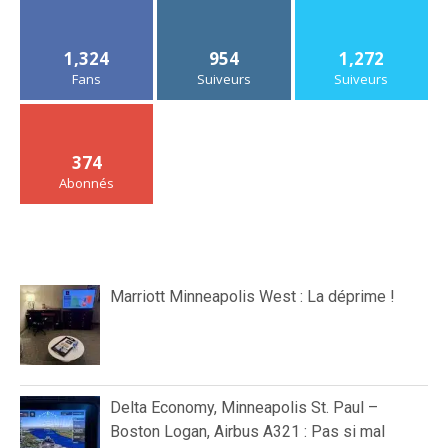
1,324
954
1,272
Fans
Suiveurs
Suiveurs
374
Abonnés
Marriott Minneapolis West : La déprime !
Delta Economy, Minneapolis St. Paul –
Boston Logan, Airbus A321 : Pas si mal