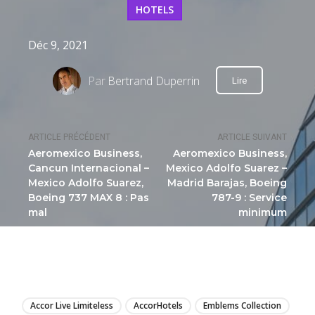
HOTELS
Déc 9, 2021
Par
Bertrand Duperrin
Lire
ARTICLE PRÉCÉDENT
ARTICLE SUIVANT
Aeromexico Business,
Aeromexico Business,
Cancun Internacional –
Mexico Adolfo Suarez –
Mexico Adolfo Suarez,
Madrid Barajas, Boeing
Boeing 737 MAX 8 : Pas
787-9 : Service
mal
minimum
LIRE
Accor Live Limiteless
AccorHotels
Emblems Collection