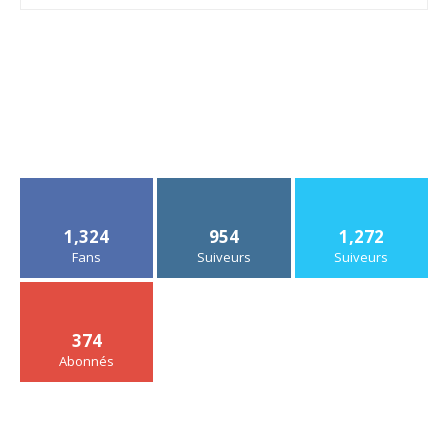
1,324
954
1,272
Fans
Suiveurs
Suiveurs
374
Abonnés