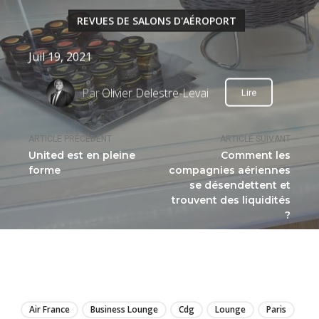
REVUES DE SALONS D'AÉROPORT
Juil 19, 2021
Par
Olivier Delestre-Levai
Lire
ARTICLE PRÉCÉDENT
ARTICLE SUIVANT
United est en pleine
Comment les
forme
compagnies aériennes
se désendettent et
trouvent des liquidités
?
LIRE
Air France
Business Lounge
Cdg
Lounge
Paris