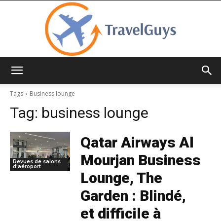
TravelGuys
Tags
Business lounge
Tag:
business lounge
Qatar Airways Al
Mourjan Business
Revues de salons
d'aéroport
Lounge, The
Garden : Blindé,
et difficile à