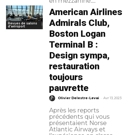
en mezzanine....
American Airlines
Admirals Club,
Revues de salons
d'aéroport
Boston Logan
Terminal B :
Design sympa,
restauration
toujours
pauvrette
-
Olivier Delestre-Levai
Avr 13, 2023
Après les reports
précédents qui vous
présentaient Norse
Atlantic Airways et