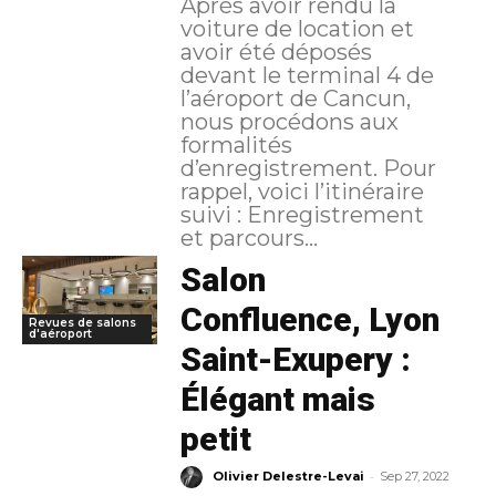
Après avoir rendu la
voiture de location et
avoir été déposés
devant le terminal 4 de
l’aéroport de Cancun,
nous procédons aux
formalités
d’enregistrement. Pour
rappel, voici l’itinéraire
suivi : Enregistrement
et parcours...
Salon
Confluence, Lyon
Revues de salons
d'aéroport
Saint-Exupery :
Élégant mais
petit
-
Olivier Delestre-Levai
Sep 27, 2022