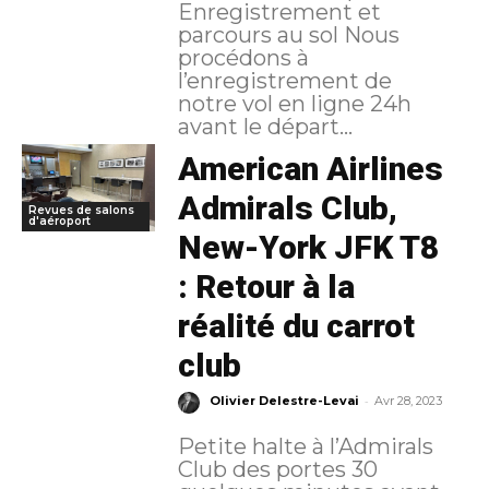
Enregistrement et
parcours au sol Nous
procédons à
l’enregistrement de
notre vol en ligne 24h
avant le départ...
American Airlines
Admirals Club,
Revues de salons
d'aéroport
New-York JFK T8
: Retour à la
réalité du carrot
club
-
Olivier Delestre-Levai
Avr 28, 2023
Petite halte à l’Admirals
Club des portes 30