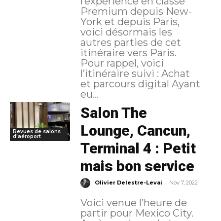
l’expérience en classe
Premium depuis New-
York et depuis Paris,
voici désormais les
autres parties de cet
itinéraire vers Paris.
Pour rappel, voici
l’itinéraire suivi : Achat
et parcours digital Ayant
eu...
Salon The
Lounge, Cancun,
Revues de salons
d'aéroport
Terminal 4 : Petit
mais bon service
-
Olivier Delestre-Levai
Nov 7, 2022
Voici venue l’heure de
partir pour Mexico City.