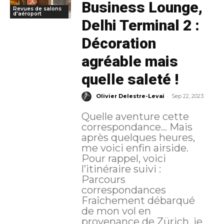
Business Lounge,
Revues de salons
d'aéroport
Delhi Terminal 2 :
Décoration
agréable mais
quelle saleté !
-
Olivier Delestre-Levai
Sep 22, 2023
Quelle aventure cette
correspondance… Mais
après quelques heures,
me voici enfin airside.
Pour rappel, voici
l’itinéraire suivi :
Parcours
correspondances
Fraîchement débarqué
de mon vol en
provenance de Zürich, je