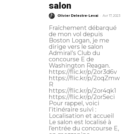
salon
-
Olivier Delestre-Levai
Avr 17, 2023
Fraîchement débarqué
de mon vol depuis
Boston Logan, je me
dirige vers le salon
Admiral’s Club du
concourse E de
Washington Reagan.
https://flic.kr/p/2or3d6v
https://flic.kr/p/2oqZmw
R
https://flic.kr/p/2or4qk1
https://flic.kr/p/2or5eci
Pour rappel, voici
l’itinéraire suivi :
Localisation et accueil
Le salon est localisé à
l’entrée du concourse E,