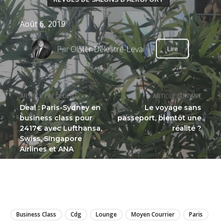
Août 6, 2019
Par
Olivier Delestre-Levai
Lire
ARTICLE PRÉCÉDENT
ARTICLE SUIVANT
Deal : Paris-Sydney en
Le voyage sans
business class pour
passeport, bientôt une
2417€ avec Lufthansa,
réalité ?
Swiss, Singapore
Airlines et ANA
LIRE
Business Class
Cdg
Lounge
Moyen Courrier
Paris