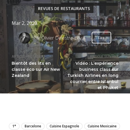
REVUES DE RESTAURANTS
Mar 2, 2020
Par
Olivier Delestre-Levai
Lire
ARTICLE PRÉCÉDENT
ARTICLE SUIVANT
Bientôt des lits en
Vidéo : L’expérience
classe éco sur Air New
business class sur
Zealand
Turkish Airlines en long
courrier entre Istanbul
et Phuket
LIRE
1*
Barcelone
Cuisine Espagnole
Cuisine Mexicaine