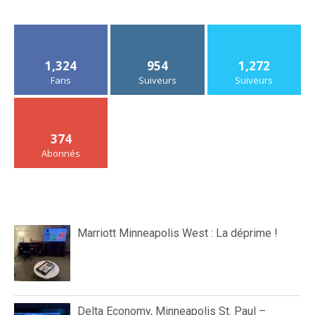
1,324
954
1,272
Fans
Suiveurs
Suiveurs
374
Abonnés
Marriott Minneapolis West : La déprime !
Delta Economy, Minneapolis St. Paul –