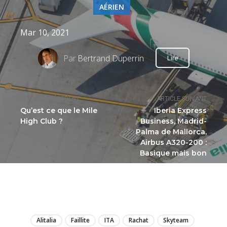
AÉRIEN
Mar 10, 2021
Par
Bertrand Duperrin
Lire
ARTICLE PRÉCÉDENT
ARTICLE SUIVANT
Qu’est ce que le Mile
Iberia Express
High Club ?
Business, Madrid-
Palma de Mallorca,
Airbus A320-200 :
Basique mais bon
LIRE
Alitalia
Faillite
ITA
Rachat
Skyteam