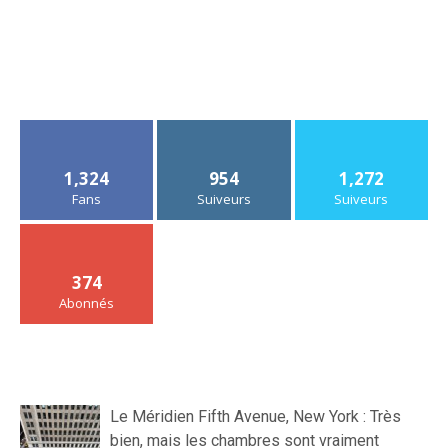
1,324
954
1,272
Fans
Suiveurs
Suiveurs
374
Abonnés
Le Méridien Fifth Avenue, New York : Très
bien, mais les chambres sont vraiment