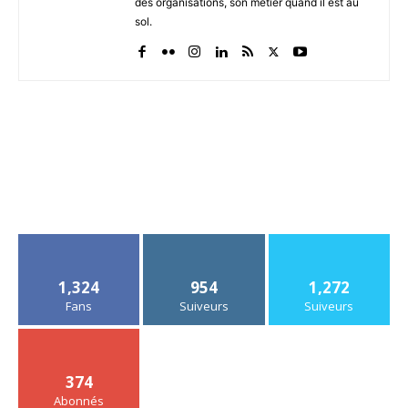
des organisations, son métier quand il est au
sol.
1,324
954
1,272
Fans
Suiveurs
Suiveurs
374
Abonnés