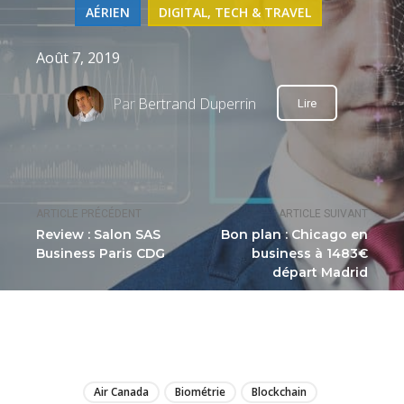
AÉRIEN
DIGITAL, TECH & TRAVEL
Août 7, 2019
Par
Bertrand Duperrin
Lire
ARTICLE PRÉCÉDENT
ARTICLE SUIVANT
Review : Salon SAS
Bon plan : Chicago en
Business Paris CDG
business à 1483€
départ Madrid
LIRE
Air Canada
Biométrie
Blockchain