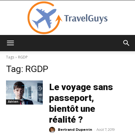
TravelGuys
Tags
RGDP
Tag:
RGDP
Le voyage sans
passeport,
Aérien
bientôt une
réalité ?
-
Bertrand Duperrin
Août 7, 2019