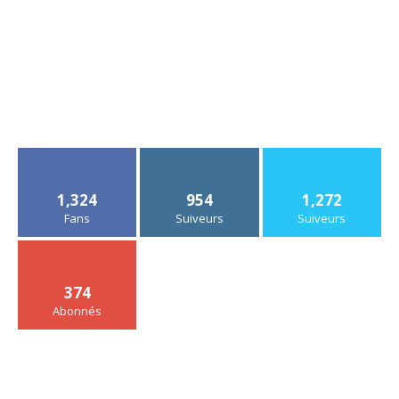
1,324
954
1,272
Fans
Suiveurs
Suiveurs
374
Abonnés