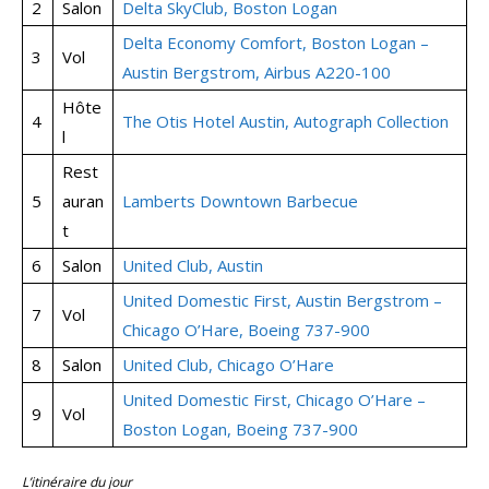
2
Salon
Delta SkyClub, Boston Logan
Delta Economy Comfort, Boston Logan –
3
Vol
Austin Bergstrom, Airbus A220-100
Hôte
4
The Otis Hotel Austin, Autograph Collection
l
Rest
5
auran
Lamberts Downtown Barbecue
t
6
Salon
United Club, Austin
United Domestic First, Austin Bergstrom –
7
Vol
Chicago O’Hare, Boeing 737-900
8
Salon
United Club, Chicago O’Hare
United Domestic First, Chicago O’Hare –
9
Vol
Boston Logan, Boeing 737-900
L’itinéraire du jour