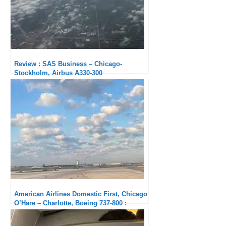
Review : SAS Business – Chicago-
Stockholm, Airbus A330-300
American Airlines Domestic First, Chicago
O’Hare – Charlotte, Boeing 737-800 :
Basique