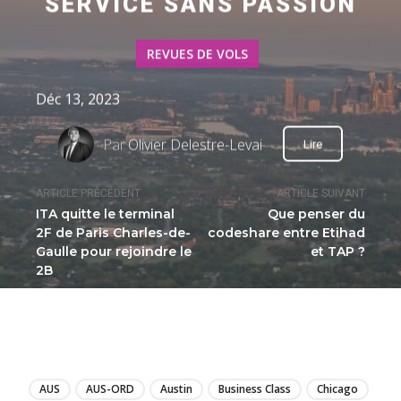
SERVICE SANS PASSION
REVUES DE VOLS
Déc 13, 2023
Par
Olivier Delestre-Levai
Lire
ARTICLE PRÉCÉDENT
ARTICLE SUIVANT
ITA quitte le terminal
Que penser du
2F de Paris Charles-de-
codeshare entre Etihad
Gaulle pour rejoindre le
et TAP ?
2B
LIRE
AUS
AUS-ORD
Austin
Business Class
Chicago