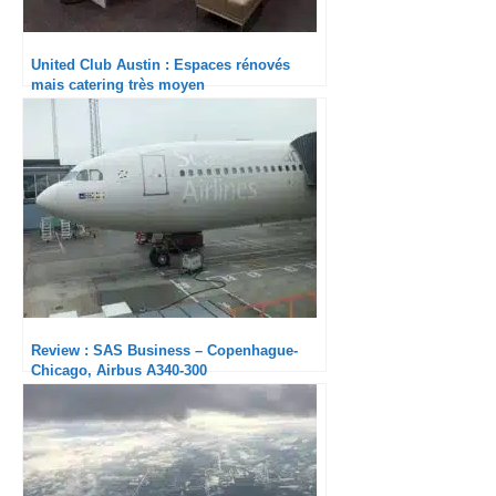
United Club Austin : Espaces rénovés
mais catering très moyen
Review : SAS Business – Copenhague-
Chicago, Airbus A340-300