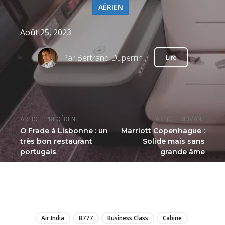
AÉRIEN
Août 25, 2023
Par
Bertrand Duperrin
Lire
ARTICLE PRÉCÉDENT
ARTICLE SUIVANT
O Frade à Lisbonne : un
Marriott Copenhague :
très bon restaurant
Solide mais sans
portugais
grande âme
LIRE
Air India
B777
Business Class
Cabine