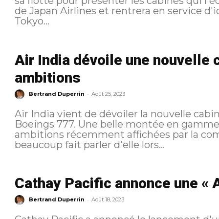
sa flotte pour présenter les cabines qui l'équiperont. L'350-1000 
de Japan Airlines et rentrera en service d'ic
Tokyo...
Air India dévoile une nouvelle 
ambitions
-
Bertrand Duperrin
Août 25, 2023
Air India vient de dévoiler la nouvelle cab
Boeings 777. Une belle montée en gamme q
ambitions récemment affichées par la compagnie 
beaucoup fait parler d'elle lors...
Cathay Pacific annonce une « A
-
Bertrand Duperrin
Août 18, 2023