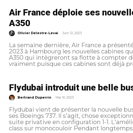
Air France déploie ses nouvell
A350
-
Olivier Delestre-Levai
Juin 12, 2023
La semaine dernière, Air France a présenté 
2023 à Hambourg les nouvelles cabines qu
A350 qui intègreront sa flotte à compter de juillet. De l'inno
vraiment puisque ces cabines sont déjà pré
Flydubai introduit une belle b
-
Bertrand Duperrin
Mai 10, 2023
Flydubai vient de présenter la nouvelle bu
ses Boeings 737. Il s'agit, chose exception
suite privative en configuration 1-1. L'amélioration progressive des business
class sur monocouloir Pendant