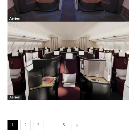
Aérien
Aérien
...
1
2
3
5