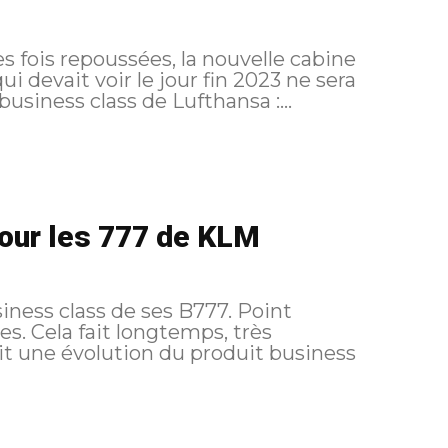
fois repoussées, la nouvelle cabine
i devait voir le jour fin 2023 ne sera
ncée avant au moins début 2024. La business class de Lufthansa :...
our les 777 de KLM
iness class de ses B777. Point
 très
t une évolution du produit business