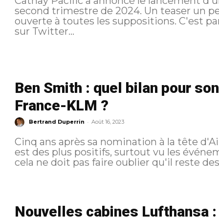
Cathay Pacific a annoncé le lancement d'un
second trimestre de 2024. Un teaser un pe
ouverte à toutes les suppositions. C'est par un simple message et une vidéo
sur Twitter...
Ben Smith : quel bilan pour so
France-KLM ?
-
Bertrand Duperrin
Août 16, 2023
Cinq ans après sa nomination à la tête d'A
est des plus positifs, surtout vu les événem
cela ne doit pas faire oublier qu'il reste des.
Nouvelles cabines Lufthansa :