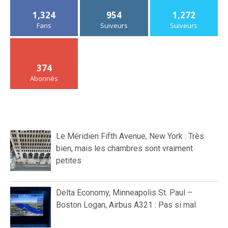
1,324
954
1,272
Fans
Suiveurs
Suiveurs
374
Abonnés
Le Méridien Fifth Avenue, New York : Très
bien, mais les chambres sont vraiment
petites
Delta Economy, Minneapolis St. Paul –
Boston Logan, Airbus A321 : Pas si mal