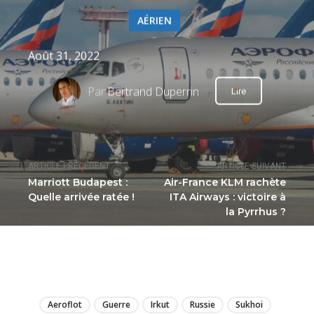
AÉRIEN
Août 31, 2022
Par
Bertrand Duperrin
Lire
ARTICLE PRÉCÉDENT
ARTICLE SUIVANT
Marriott Budapest :
Air-France KLM rachète
Quelle arrivée ratée !
ITA Airways : victoire à
la Pyrrhus ?
LIRE
Aeroflot
Guerre
Irkut
Russie
Sukhoi