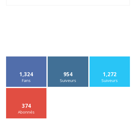
1,324
954
1,272
Fans
Suiveurs
Suiveurs
374
Abonnés