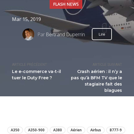
FLASH NEWS
Mar 15, 2019
Par
Bertrand Duperrin
Lire
ARTICLE PRÉCÉDENT
ARTICLE SUIVANT
Le e-commerce va-t-il
Crash aérien : il n’y a
tuer le Duty Free ?
pas qu’à BFM TV que le
stagiaire fait des
blagues
LIRE
A350
A350-900
A380
Aérien
Airbus
B777-9