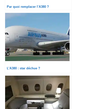
Par quoi remplacer l’A380 ?
L’A380 : star déchue ?