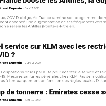
 France booste les Antilles, la G
-
trand Duperrin
Jan 13, 2021
que, COVID oblige, Air France ramène son programme domest
ent annoncé une augmentation de ses fréquences vers ses d
ie reliera les Antilles (Pointe-à-Pitre en...
l service sur KLM avec les restri
ID ?
-
trand Duperrin
Juin 12, 2020
les dispositions prises par KLM pour adapter le service et l'e
on des priorités d'embarquement. Mesures
sanitaires à l'em
p de tonnerre : Emirates cesse s
-
trand Duperrin
Mar 23, 2020