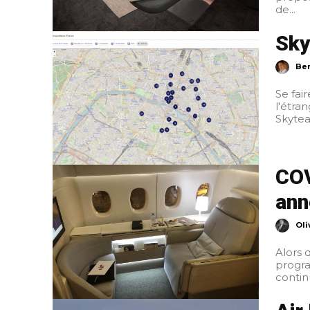
de...
Sky
Ber
Se fai
l'étra
Skytea
COV
ann
Oli
Alors 
progra
contin