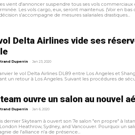
es vient d'annoncer suspendre tous ses vols commerciaux
rminée. Les vols cargo, eux, seront maintenus. (Voir en bas de
décision s'accompagne de mesures salariales drastiques...
vol Delta Airlines vide ses réser
le
-
trand Duperrin
Jan 23, 2020
janvier le vol Delta Airlines DL89 entre Los Angeles et Sha
imposant un retour à Los Angeles. Suivant les 
team ouvre un salon au nouvel aé
-
trand Duperrin
Jan 6, 2020
s dernier Skyteam à ouvert son 7e salon "en propre" à Istanb
Heathrow, Sydney, and Vancouver. Pourquoi un salon en propre ? Dans les aéroports où aucune
nie de l'alliance n'a de présence...