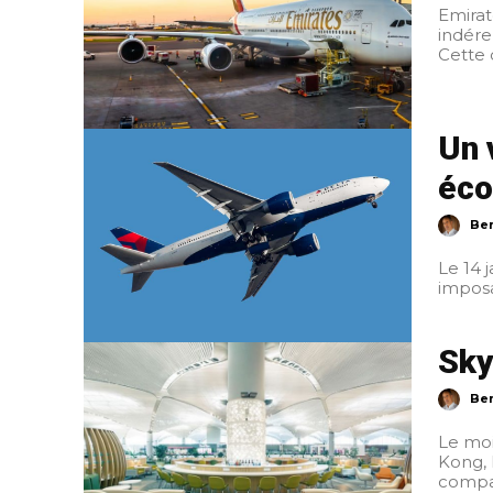
Emirat
indére
Cette 
Un 
éco
Ber
Le 14 
Sky
Ber
Le moi
Kong, London 
compag