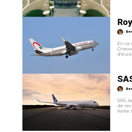
Roy
Ber
En ce 
Onewor
d'euros
SAS
Ber
SAS, l
de recevoir le 1er exemp
livrée