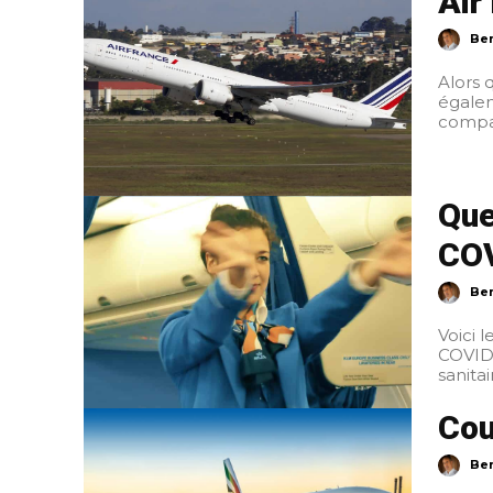
Air
Ber
Alors 
égalem
compagn
Que
COV
Ber
Voici 
COVID-19. Mesures sanitaires générales chez KLM Pas de modificati
Cou
Ber