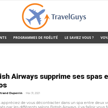
NTS
PROGRAMMES DE FIDÉLITÉ
LE SAVIEZ VOUS ?
VOY
TravelGuys
tish Airways supprime ses spas e
os
-
trand Duperrin
Mai 31, 2021
s appréciez de vous décontracter dans un spa entre deux vols 
s par les différents salons British Airways, il va falloir vou