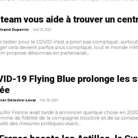
team vous aide à trouver un cent
-
trand Duperrin
Mar 31, 2021
re tester pour le COVID n'est a priori pas compliqué...surtou
nger cela devient parfois plus compliqué, tout le monde n'
m propose désormais en partenariat...
ID-19 Flying Blue prolonge les 
ée
-
vier Delestre-Levai
Fév 16, 2021
qu'Air France avait tardé à annoncer quelque chose en 2020 
mme de fidélité de la compagnie tricolore et de sa consoe
uité des mesures politiques visant...