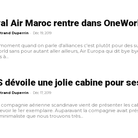
al Air Maroc rentre dans OneWor
-
trand Duperrin
Déc 19, 2019
moment quand on parle d'alliances c'est plutôt pour des suj
ld sans pour autant aller ailleurs, Air Europa qui dit bye by
 à...
 dévoile une jolie cabine pour s
-
trand Duperrin
Déc 17, 2019
a compagnie aérienne scandinave vient de présenter les cab
laire. Auparavant la compagnie avait présenté la nouvelle livrée de ses appareils, une
 minimaliste que nous trouvons très...