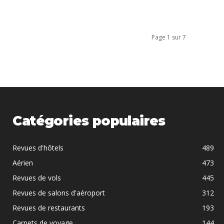
Page 1 sur 7
Catégories populaires
Revues d'hôtels
489
Aérien
473
Revues de vols
445
Revues de salons d'aéroport
312
Revues de restaurants
193
Carnets de voyage
144