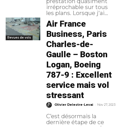
prestation quasiment
irréprochable sur tous
les plans. Lorsque j'ai...
Air France
Business, Paris
Revues de vols
Charles-de-
Gaulle – Boston
Logan, Boeing
787-9 : Excellent
service mais vol
stressant
-
Olivier Delestre-Levai
Nov 27, 2023
C’est désormais la
dernière étape de ce