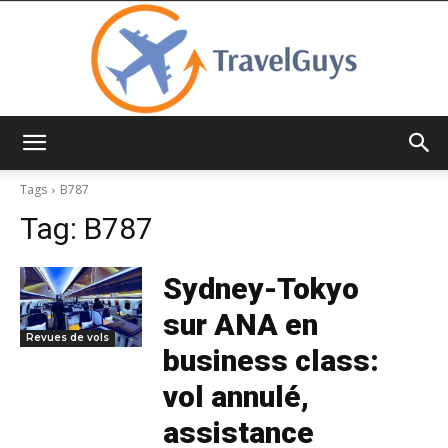
TravelGuys
Tags
B787
Tag:
B787
Sydney-Tokyo
sur ANA en
Revues de vols
business class:
vol annulé,
assistance