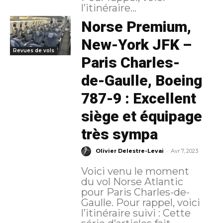
l’itinéraire...
Norse Premium,
New-York JFK –
Revues de vols
Paris Charles-
de-Gaulle, Boeing
787-9 : Excellent
siège et équipage
très sympa
-
Olivier Delestre-Levai
Avr 7, 2023
Voici venu le moment
du vol Norse Atlantic
pour Paris Charles-de-
Gaulle. Pour rappel, voici
l’itinéraire suivi : Cette