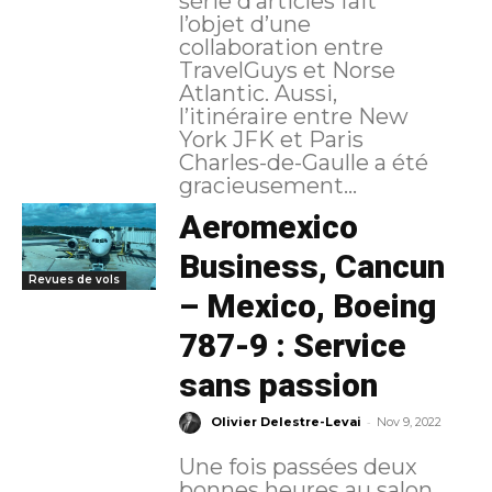
série d’articles fait
l’objet d’une
collaboration entre
TravelGuys et Norse
Atlantic. Aussi,
l’itinéraire entre New
York JFK et Paris
Charles-de-Gaulle a été
gracieusement...
Aeromexico
Business, Cancun
Revues de vols
– Mexico, Boeing
787-9 : Service
sans passion
-
Olivier Delestre-Levai
Nov 9, 2022
Une fois passées deux
bonnes heures au salon